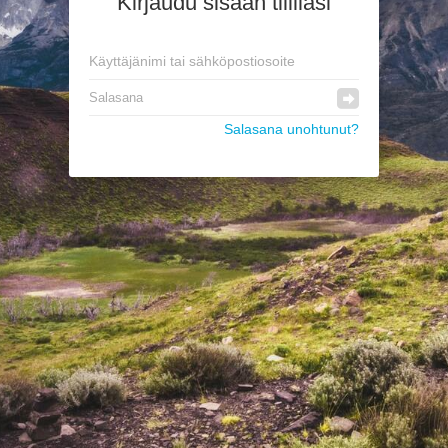
Kirjaudu sisään tililläsi
Salasana unohtunut?